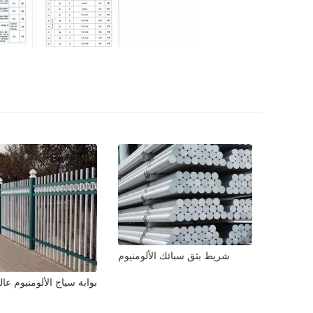
شريط بثق سبائك الألومنيوم
بوابة سياج الألومنيوم عال