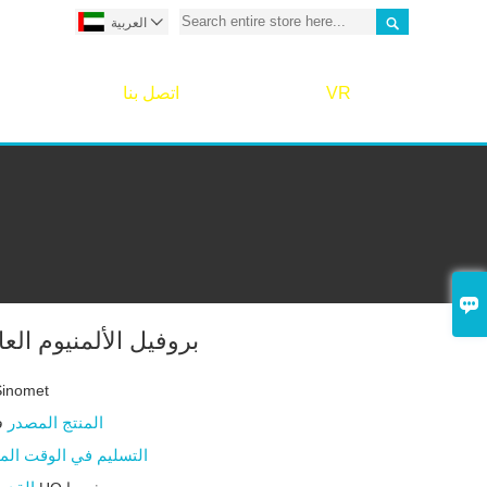


العربية
VR
اتصل بنا

بروفيل الألمنيوم الع
Sinomet
المنتج المصدر
ف
التسليم في الوقت الم