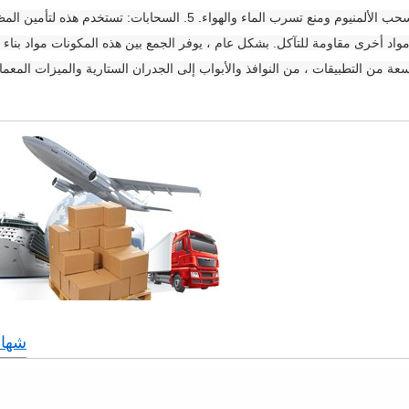
الجانبي مستقر وآمن. 4. الحشيات: تستخدم لسد الفجوات بين سحب الألمنيوم ومنع تسرب الماء والهواء. 5. السحابات:
واد أخرى مقاومة للتآكل. بشكل عام ، يوفر الجمع بين هذه المكونات مواد بناء مت
شهاد