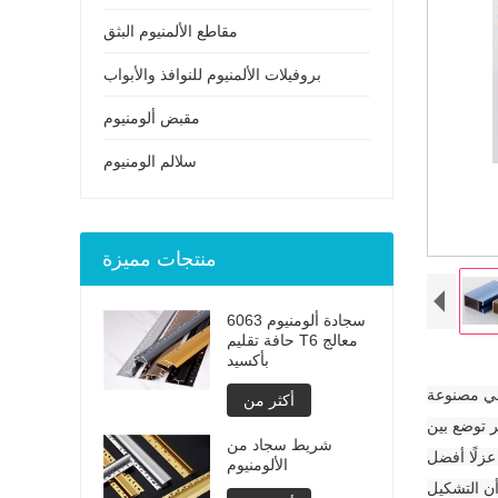
مقاطع الألمنيوم البثق
بروفيلات الألمنيوم للنوافذ والأبواب
مقبض ألومنيوم
سلالم الومنيوم
منتجات مميزة
6063 سجادة ألومنيوم
حافة تقليم T6 معالج
بأكسيد
 الجانبي وهي مصنوعة
أكثر من
 عن مادة بوليمر توضع بين
شريط سجاد من
عزلًا أفضل
الألومنيوم
من أن التشكيل