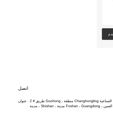
دم
اتصل
2 # طريق Guohong ، منطقة Changhongling الصناعية
عنوان :
، مدينة Shishan ، مدينة Foshan ، Guangdong ، الصين