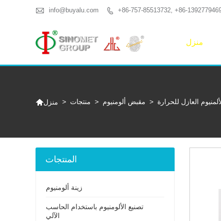

info@buyalu.com
+86-757-85513732, +86-139277946

منزل

ألمنيوم العازل للحرارة
>
مقبض ألومنيوم
>
منتجات
>
منزل
المنتجات
زينة ألومنيوم
تصنيع الألومنيوم باستخدام الحاسب
الآلي