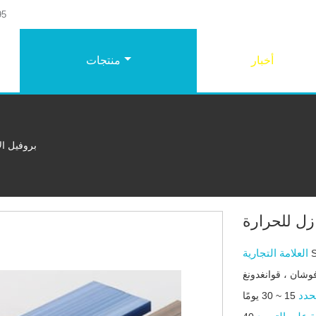
95
أخبار
منتجات
بروفيل ال
ازل للحرارة
العلامة التجارية
وشان ، قوانغدونغ
حدد
15 ~ 30 يومًا