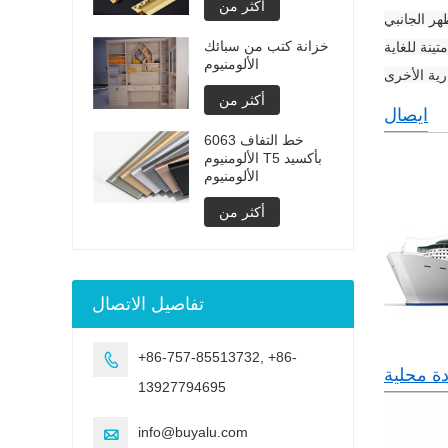
أكثر من
 تستخدم هذه لتأمين المظهر الجانبي
خزانة كتب من سبائك
ينة للغاية
الألومنيوم
أكثر من
ايصال
6063 خط التفاف
الألومنيوم T5 بأكسيد
الألومنيوم
أكثر من
تفاصيل الاتصال
+86-757-85513732, +86-

ة محلية
13927794695
info@buyalu.com
