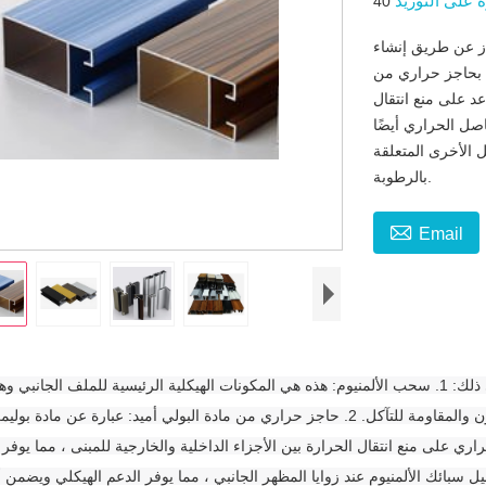
ة على التوريد
از عن طريق إنشاء
 بحاجز حراري من
عد على منع انتقال
فاصل الحراري أيضًا
 الأخرى المتعلقة
بالرطوبة.

Email
يتكون قطاع الألمنيوم العازل للحرارة من عدة مكونات ، بما في ذلك: 1. سحب الألمنيوم: هذه هي المكونات الهيكلية الرئيسية للملف
من سبائك الألومنيوم عالية الجودة والتي تتميز بالقوة وخفة الوزن والمقاومة للتآكل. 2. حاجز حراري من مادة البولي أميد: عبارة
ي على منع انتقال الحرارة بين الأجزاء الداخلية والخارجية للمبنى ، مما يوفر 
الزاوية: تُستخدم لتوصيل سبائك الألمنيوم عند زوايا المظهر الجانبي ، مما يوفر الدعم الهيكلي ويض