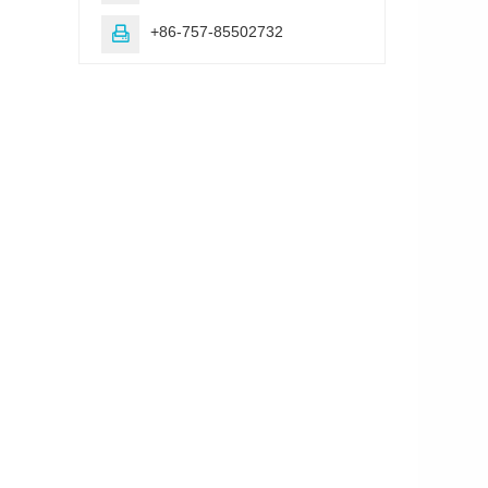
+86-757-85502732
