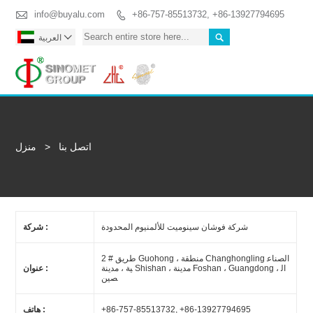

info@buyalu.com
+86-757-85513732, +86-13927794695



العربية
Togg
اتصل بنا
>
منزل
شركة فوشان سينوميت للألمنيوم المحدودة
شركة :
2 # طريق Guohong ، منطقة Changhongling الصناع
ية ، مدينة Shishan ، مدينة Foshan ، Guangdong ، ال
عنوان :
صين
+86-757-85513732, +86-13927794695
هاتف :