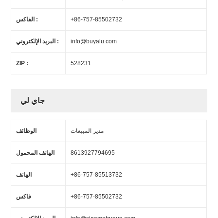
+86-757-85502732
الفاكس :
info@buyalu.com
البريد الإلكتروني :
ZIP :
528231
جاي لي
مدير المبيعات
الوظائف
8613927794695
الهاتف المحمول
+86-757-85513732
الهاتف
+86-757-85502732
فاكس