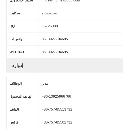
info@sinometgroup.com
البريد الإلكتروني
سينوميتالو
سكايب
QQ
15726388
8613927794695
واتس اب
WECHAT
8613927794695
إدوارد
مدير
الوظائف
+86-13925966766
الهاتف المحمول
+86-757-85513732
الهاتف
+86-757-85502732
فاكس