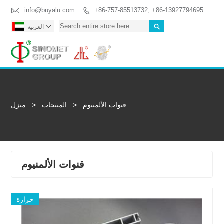

info@buyalu.com
+86-757-85513732, +86-13927794695



العربية
Togg
قنوات الألمنيوم
>
المنتجات
>
منزل
قنوات الألمنيوم
حرارة