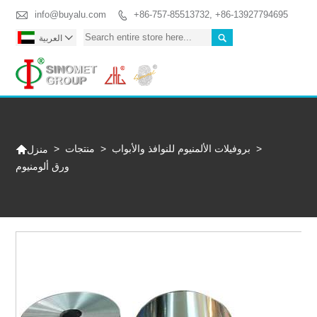

info@buyalu.com
+86-757-85513732, +86-13927794695



العربية
Togg

>
بروفيلات الألمنيوم للنوافذ والأبواب
>
منتجات
>
منزل
ورق ألومنيوم