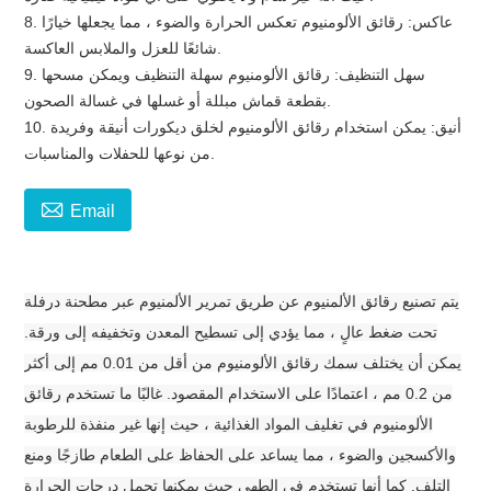
8. عاكس: رقائق الألومنيوم تعكس الحرارة والضوء ، مما يجعلها خيارًا
شائعًا للعزل والملابس العاكسة.
9. سهل التنظيف: رقائق الألومنيوم سهلة التنظيف ويمكن مسحها
بقطعة قماش مبللة أو غسلها في غسالة الصحون.
10. أنيق: يمكن استخدام رقائق الألومنيوم لخلق ديكورات أنيقة وفريدة
من نوعها للحفلات والمناسبات.

Email
يتم تصنيع رقائق الألمنيوم عن طريق تمرير الألمنيوم عبر مطحنة درفلة
تحت ضغط عالٍ ، مما يؤدي إلى تسطيح المعدن وتخفيفه إلى ورقة.
يمكن أن يختلف سمك رقائق الألومنيوم من أقل من 0.01 مم إلى أكثر
من 0.2 مم ، اعتمادًا على الاستخدام المقصود. غالبًا ما تستخدم رقائق
الألومنيوم في تغليف المواد الغذائية ، حيث إنها غير منفذة للرطوبة
والأكسجين والضوء ، مما يساعد على الحفاظ على الطعام طازجًا ومنع
التلف. كما أنها تستخدم في الطهي حيث يمكنها تحمل درجات الحرارة