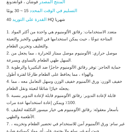
المنتج المصدر
فوشان ، قوانغدونغ
التسليم في الوقت المحدد
15 ~ 30 يومًا
القدرة على التوريد
40 HQ شهريا
1. متعدد الاستخدامات: رقائق الألومنيوم هي واحدة من أكثر المواد
المتاحة تنوعًا ، حيث يمكن استخدامها في الطهي والخبز والتعبئة
والتغليف وتخزين الطعام.
2. موصل حراري: الألومنيوم موصل ممتاز للحرارة ، مما يجعل من
السهل طهي الطعام بالتساوي وبسرعة.
3. حماية الحاجز: توفر رقائق الألومنيوم حاجزًا ضد البكتيريا والرطوبة
والهواء ، مما يحافظ على الطعام طازجًا لفترة أطول.
4. خفيف الوزن: ورق الألمنيوم خفيف الوزن وسهل التعامل معه ، مما
يجعله خيارًا شائعًا لتعبئة ونقل الطعام.
5. قابلة لإعادة التدوير: رقائق الألومنيوم قابلة لإعادة التدوير بنسبة
100٪ ويمكن إعادة استخدامها عدة مرات.
6. بأسعار معقولة: رقائق الألومنيوم هي خيار ميسور التكلفة لتغليف
الأطعمة والطهي.
7. غير سام: ورق الألمنيوم آمن للاستخدام في تحضير الطعام وتخزينه ،
حيث أنه غير سام ولا يحتوي على أي مواد كيميائية ضارة.