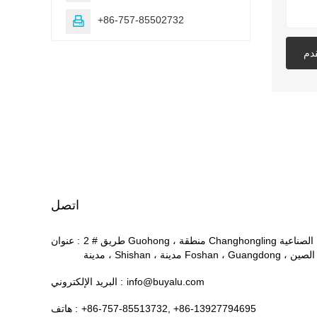
+86-757-85502732

دم
اتصل
2 # طريق Guohong ، منطقة Changhongling الصناعية
عنوان :
، مدينة Shishan ، مدينة Foshan ، Guangdong ، الصين
info@buyalu.com
البريد الإلكتروني :
+86-757-85513732, +86-13927794695
هاتف :