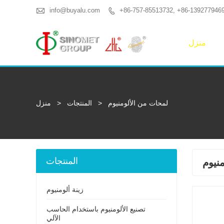

info@buyalu.com
+86-757-85513732, +86-139277946

منزل
لمحات من الألومنيوم
>
المنتجات
>
منزل
المنتجات
نيوم
زينة ألومنيوم
تصنيع الألومنيوم باستخدام الحاسب
الآلي