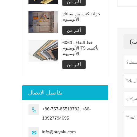
أكثر من
خزانة كتب من سبائك
الألومنيوم
أكثر من
6063 خط التفاف
الألومنيوم T5 بأكسيد
الألومنيوم
أكثر من
تفاصيل الاتصال
+86-757-85513732, +86-

13927794695
info@buyalu.com
