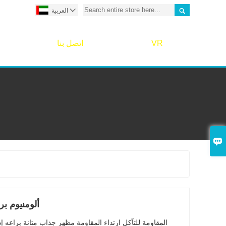


العربية
VR
اتصل بنا

ألومنيوم ب
المقاومة للتآكل ارتداء المقاومة مظهر جذاب متانة براعه إ